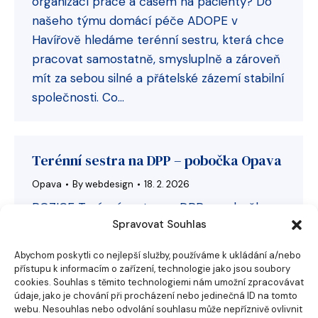
organizací práce a časem na pacienty? Do
našeho týmu domácí péče ADOPE v
Havířově hledáme terénní sestru, která chce
pracovat samostatně, smysluplně a zároveň
mít za sebou silné a přátelské zázemí stabilní
společnosti. Co…
Terénní sestra na DPP – pobočka Opava
Opava
By
webdesign
18. 2. 2026
POZICE Terénní sestra na DPP – pobočka
Spravovat Souhlas
Opava Chcete dělat zdravotní péči jinak než
v nemocnici a vydělat si peníze navíc při
Abychom poskytli co nejlepší služby, používáme k ukládání a/nebo
studium, mateřské nebo práci a bez nočních
přístupu k informacím o zařízení, technologie jako jsou soubory
cookies. Souhlas s těmito technologiemi nám umožní zpracovávat
směn? Do našeho týmu domácí péče
údaje, jako je chování při procházení nebo jedinečná ID na tomto
ADOPE v Opavě hledáme terénní sestru,
webu. Nesouhlas nebo odvolání souhlasu může nepříznivě ovlivnit