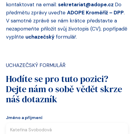
kontaktovat na email:
sekretariat@adope.cz
Do
předmětu zprávy uveďte
ADOPE Kroměříž – DPP
.
V samotné zprávě se nám krátce představte a
nezapomeňte přiložit svůj životopis (CV), popřípadě
vyplňte
uchazečský
formulář.
UCHAZEČSKÝ FORMULÁŘ
Hodíte se pro tuto pozici?
Dejte nám o sobě vědět skrze
náš dotazník
Jméno a příjmení